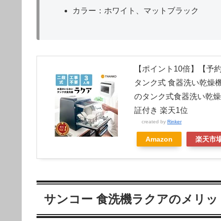
カラー：ホワイト、マットブラック
【ポイント10倍】【予約
タンク式 食器洗い乾燥機 
のタンク式食器洗い乾燥機「
証付き 楽天1位
created by
Rinker
Amazon
楽天市
サンコー 食洗機ラクアのメリッ