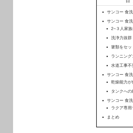
目
サンコー 食
サンコー 食
2~３人家
洗浄力抜群
箸類をセッ
ランニング
水道工事不
サンコー 食
乾燥能力が
タンクへの
サンコー 食
ラクア専用
まとめ