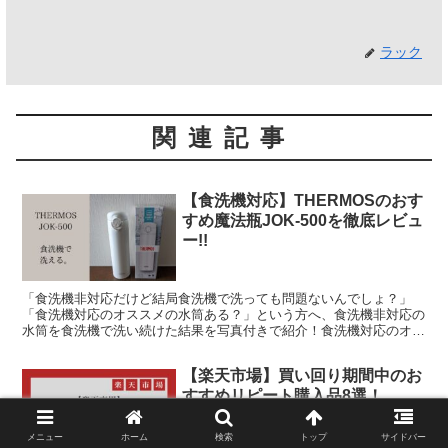
ラック
関連記事
【食洗機対応】THERMOSのおす
すめ魔法瓶JOK-500を徹底レビュ
ー!!
「食洗機非対応だけど結局食洗機で洗っても問題ないんでしょ？」
「食洗機対応のオススメの水筒ある？」という方へ、食洗機非対応の
水筒を食洗機で洗い続けた結果を写真付きで紹介！食洗機対応のオス
スメの水筒【THERMOS JOK-500】も紹介！
【楽天市場】買い回り期間中のお
すすめリピート購入品8選！
メニュー
ホーム
検索
トップ
サイドバー