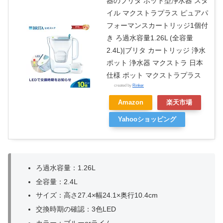
器のブリタ ポット型浄水器 スタ
イル マクストラプラス ピュアパ
フォーマンスカートリッジ1個付
き ろ過水容量1.26L (全容量
2.4L)|ブリタ カートリッジ 浄水
ポット 浄水器 マクストラ 日本
仕様 ポット マクストラプラス
created by
Rinker
Amazon
楽天市場
Yahooショッピング
ろ過水容量：1.26L
全容量：2.4L
サイズ：高さ27.4×幅24.1×奥行10.4cm
交換時期の確認：3色LED