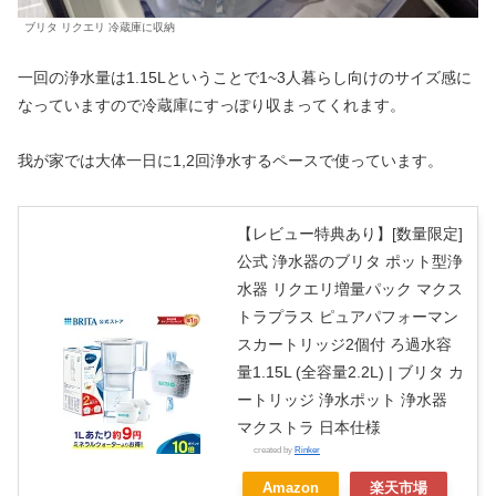
ブリタ リクエリ 冷蔵庫に収納
一回の浄水量は1.15Lということで1~3人暮らし向けのサイズ感に
なっていますので冷蔵庫にすっぽり収まってくれます。
我が家では大体一日に1,2回浄水するペースで使っています。
【レビュー特典あり】[数量限定]
公式 浄水器のブリタ ポット型浄
水器 リクエリ増量パック マクス
トラプラス ピュアパフォーマン
スカートリッジ2個付 ろ過水容
量1.15L (全容量2.2L) | ブリタ カ
ートリッジ 浄水ポット 浄水器
マクストラ 日本仕様
created by
Rinker
Amazon
楽天市場