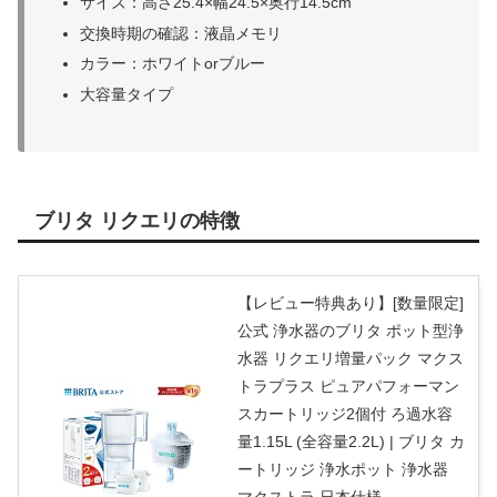
サイズ：高さ25.4×幅24.5×奥行14.5cm
交換時期の確認：液晶メモリ
カラー：ホワイトorブルー
大容量タイプ
ブリタ リクエリの特徴
【レビュー特典あり】[数量限定]
公式 浄水器のブリタ ポット型浄
水器 リクエリ増量パック マクス
トラプラス ピュアパフォーマン
スカートリッジ2個付 ろ過水容
量1.15L (全容量2.2L) | ブリタ カ
ートリッジ 浄水ポット 浄水器